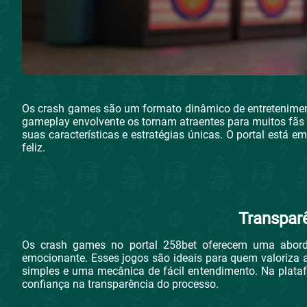
Os crash games são um formato dinâmico de entreteniment
gameplay envolvente os tornam atraentes para muitos fãs d
suas características e estratégias únicas. O portal está
feliz.
Transpar
Os crash games no portal 258bet oferecem uma aborda
emocionante. Esses jogos são ideais para quem valoriza 
simples e uma mecânica de fácil entendimento. Na plataf
confiança na transparência do processo.