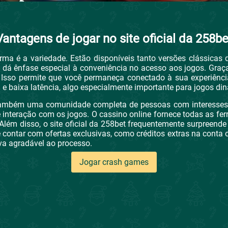
Vantagens de jogar no site oficial da 258be
a é a variedade. Estão disponíveis tanto versões clássicas 
 dá ênfase especial à conveniência no acesso aos jogos. Graç
 Isso permite que você permaneça conectado à sua experiênc
el e baixa latência, algo especialmente importante para jogos 
s também uma comunidade completa de pessoas com interesses
e interação com os jogos. O cassino online fornece todas as fe
 Além disso, o site oficial da 258bet frequentemente surpreen
ontar com ofertas exclusivas, como créditos extras na conta ou
va agradável ao processo.
Jogar crash games