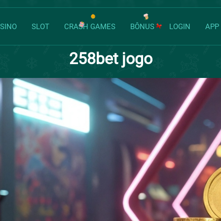
SINO
SLOT
CRASH GAMES
BÔNUS
LOGIN
APP
258bet jogo