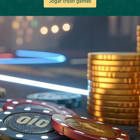
Jogar crash games