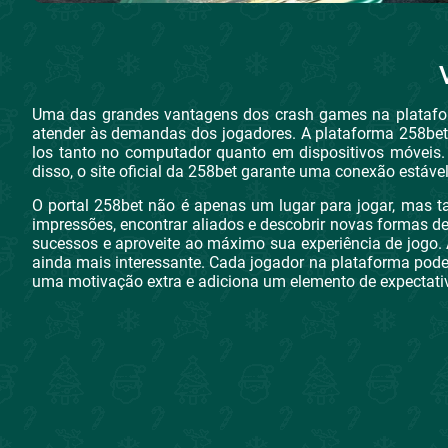
Uma das grandes vantagens dos crash games na plataform
atender às demandas dos jogadores. A plataforma 258bet
los tanto no computador quanto em dispositivos móveis.
disso, o site oficial da 258bet garante uma conexão estáv
O portal 258bet não é apenas um lugar para jogar, ma
impressões, encontrar aliados e descobrir novas formas d
sucessos e aproveite ao máximo sua experiência de jogo.
ainda mais interessante. Cada jogador na plataforma pode c
uma motivação extra e adiciona um elemento de expectati