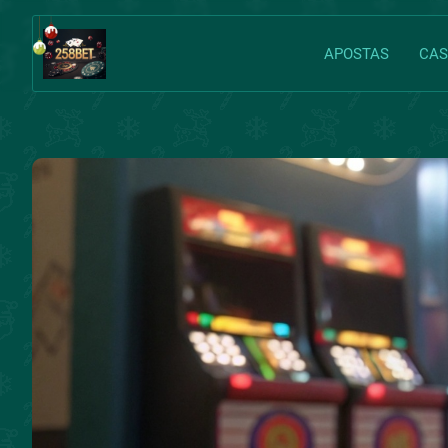
APOSTAS
CAS