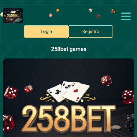
Login
Registro
258bet games