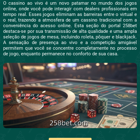
O cassino ao vivo é um novo patamar no mundo dos jogos
online, onde você pode interagir com dealers profissionais em
tempo real. Esses jogos eliminam as barreiras entre o virtual e
o real, trazendo a atmosfera de um cassino tradicional com a
conveniência do acesso online. Esta seção do portal 258bet
destaca-se por sua transmissão de alta qualidade e uma ampla
seleção de jogos de mesa, incluindo roleta, pôquer e blackjack.
A sensação de presença ao vivo e a competição amigável
permitem que você se concentre completamente no processo
de jogo, enquanto permanece no conforto de sua casa.